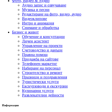
Фото, Видео & Аудио
Аудио запис и озвучаване
Музика и песни
Редактиране на фото, видео, аудио
Видеоклипове
Интро и анимация
Снимане и обработка
Бизнес и живот
Обучение и консултации
Личен асистент
Управление на проекти
Счетоводство и данъци
Правна помощ
Продажба на сайтове
Телефонен маркетиг
Набиране на персонал
Строителство и ремонт
Празници и поздравления
Туристически услуги
Екскурзоводи и екскурзии
Кулинарни услуги
Развлекателни дейности
Информация