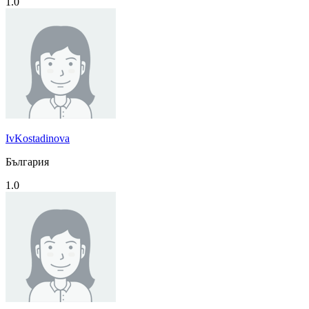
1.0
IvKostadinova
България
1.0