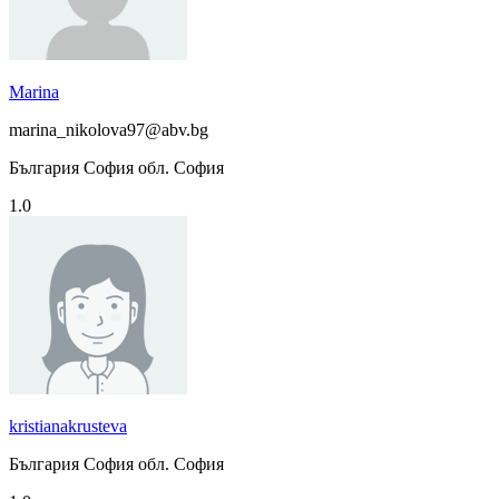
Marina
marina_nikolova97@abv.bg
България София обл. София
1.0
kristianakrusteva
България София обл. София