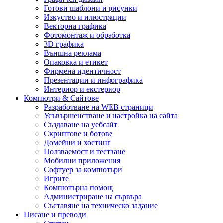
Готови шаблони и рисунки
Изкуство и илюстрации
Векторна графика
Фотомонтаж и обработка
3D графика
Външна реклама
Опаковка и етикет
Фирмена идентичност
Презентации и инфографика
Интериор и екстериор
Компютри & Сайтове
Разработване на WEB страници
Усъвършенстване и настройка на сайта
Създаване на уебсайт
Скриптове и ботове
Домейни и хостинг
Ползваемост и тестване
Мобилни приложения
Софтуер за компютъри
Игрите
Компютърна помощ
Администриране на сървъра
Съставяне на техническо задание
Писане и преводи