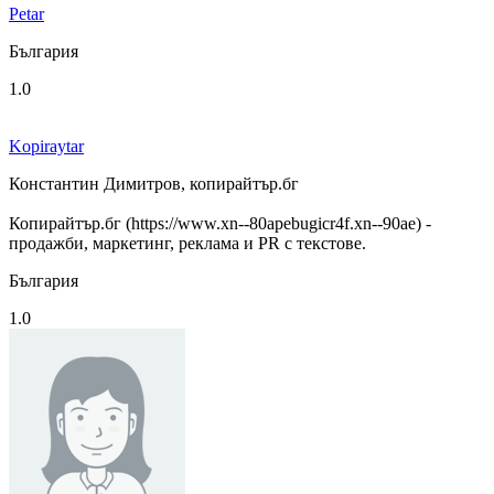
Petar
България
1.0
Kopiraytar
Константин Димитров, копирайтър.бг
Копирайтър.бг (https://www.xn--80apebugicr4f.xn--90ae) -
продажби, маркетинг, реклама и PR с текстове.
България
1.0