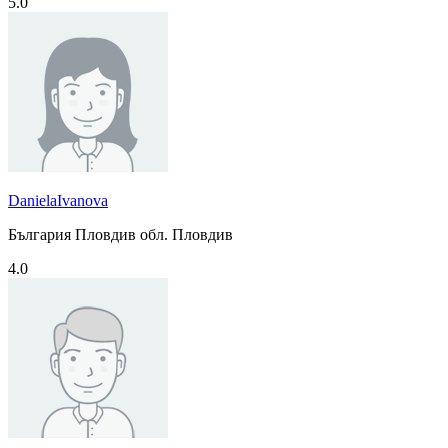
5.0
DanielaIvanova
България Пловдив обл. Пловдив
4.0