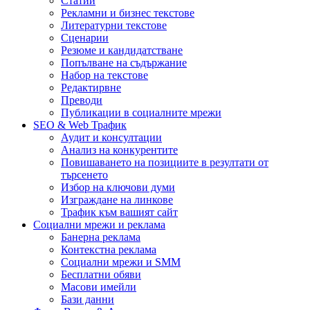
Статии
Рекламни и бизнес текстове
Литературни текстове
Сценарии
Резюме и кандидатстване
Попълване на съдържание
Набор на текстове
Редактирвне
Преводи
Публикации в социалните мрежи
SEO & Web Трафик
Аудит и консултации
Анализ на конкурентите
Повишаването на позициите в резултати от
търсенето
Избор на ключови думи
Изграждане на линкове
Трафик към вашият сайт
Социални мрежи и реклама
Банерна реклама
Контекстна реклама
Социални мрежи и SMM
Бесплатни обяви
Масови имейли
Бази данни