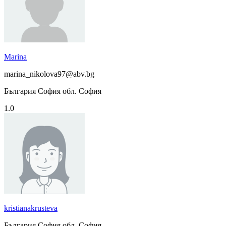
Marina
marina_nikolova97@abv.bg
България София обл. София
1.0
kristianakrusteva
България София обл. София