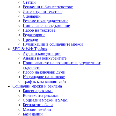
Статии
Рекламни и бизнес текстове
Литературни текстове
Сценарии
Резюме и кандидатстване
Попълване на съдържание
Набор на текстове
Редактирвне
Преводи
Публикации в социалните мрежи
SEO & Web Трафик
Аудит и консултации
Анализ на конкурентите
Повишаването на позициите в резултати от
търсенето
Избор на ключови думи
Изграждане на линкове
Трафик към вашият сайт
Социални мрежи и реклама
Банерна реклама
Контекстна реклама
Социални мрежи и SMM
Бесплатни обяви
Масови имейли
Бази данни