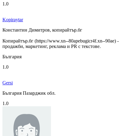
1.0
Kopiraytar
Константин Димитров, копирайтър.бг
Копирайтър.бг (https://www.xn--80apebugicr4f.xn--90ae) -
продажби, маркетинг, реклама и PR с текстове.
България
1.0
Gersi
България Пазарджик обл.
1.0