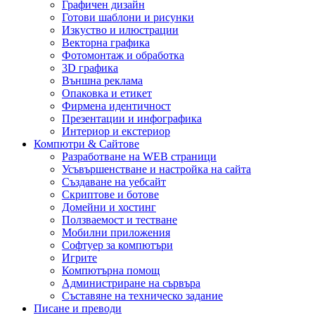
Графичен дизайн
Готови шаблони и рисунки
Изкуство и илюстрации
Векторна графика
Фотомонтаж и обработка
3D графика
Външна реклама
Опаковка и етикет
Фирмена идентичност
Презентации и инфографика
Интериор и екстериор
Компютри & Сайтове
Разработване на WEB страници
Усъвършенстване и настройка на сайта
Създаване на уебсайт
Скриптове и ботове
Домейни и хостинг
Ползваемост и тестване
Мобилни приложения
Софтуер за компютъри
Игрите
Компютърна помощ
Администриране на сървъра
Съставяне на техническо задание
Писане и преводи