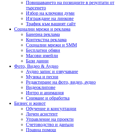
Повишаването на позициите в резултати от
търсенето
Избор на ключови думи
Изграждане на линкове
Трафик към вашият сайт
Социални мрежи и реклама
Банерна реклама
Контекстна реклама
Социални мрежи и SMM
Бесплатни обяви
Масови имейли
Бази данни
Фото, Видео & Аудио
Аудио запис и озвучаване
Музика и песни
Редактиране на фото, видео, аудио
Видеоклипове
Интро и анимация
Снимане и обработка
Бизнес и живот
Обучение и консултации
Личен асистент
Управление на проекти
Счетоводство и данъци
Правна помощ