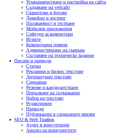
Усъвършенстване и настройка на сайта
Създаване на уебсайт
Скриптове и ботове
Домейни и хостинг
Ползваемост и тестване
Мобилни приложения
Софтуер за компютъри
Игрите
Компютърна помощ
Администриране на сървъра
Съставяне на техническо задание
Писане и преводи
Статии
Рекламни и бизнес текстове
Литературни текстове
Сценарии
Резюме и кандидатстване
Попълване на съдържание
Набор на текстове
Редактирвне
Преводи
Публикации в социалните мрежи
SEO & Web Трафик
Аудит и консултации
Анализ на конкурентите