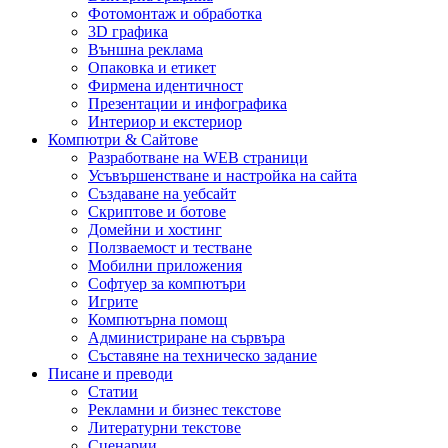
Фотомонтаж и обработка
3D графика
Външна реклама
Опаковка и етикет
Фирмена идентичност
Презентации и инфографика
Интериор и екстериор
Компютри & Сайтове
Разработване на WEB страници
Усъвършенстване и настройка на сайта
Създаване на уебсайт
Скриптове и ботове
Домейни и хостинг
Ползваемост и тестване
Мобилни приложения
Софтуер за компютъри
Игрите
Компютърна помощ
Администриране на сървъра
Съставяне на техническо задание
Писане и преводи
Статии
Рекламни и бизнес текстове
Литературни текстове
Сценарии