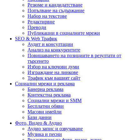
Резюме и кандидатстване
Попълване на съдържание
Набор на текстове
Редактирвне
Преводи
Публикации в социалните мрежи
SEO & Web Трафик
Аудит и консултации
Анализ на конкурентите
Повишаването на позициите в резултати от
търсенето
Избор на ключови думи
Изграждане на линкове
Трафик към вашият сайт
Социални мрежи и реклама
Банерна реклама
Контекстна реклама
Социални мрежи и SMM
Бесплатни обяви
Масови имейли
Бази данни
Фото, Видео & Аудио
Аудио запис и озвучаване
Музика и песни
Редактиране на фото, видео, аудио