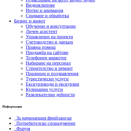
Видеоклипове
Интро и анимация
Снимане и обработка
Бизнес и живот
Обучение и консултации
Личен асистент
Управление на проекти
Счетоводство и данъци
Правна помощ
Продажба на сайтове
Телефонен маркетиг
Набиране на персонал
Строителство и ремонт
Празници и поздравления
Туристически услуги
Екскурзоводи и екскурзии
Кулинарни услуги
Развлекателни дейности
Информация
За начинаещия фрийлансър
Потребителско споразумение
Форум