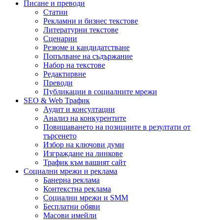
Писане и преводи
Статии
Рекламни и бизнес текстове
Литературни текстове
Сценарии
Резюме и кандидатстване
Попълване на съдържание
Набор на текстове
Редактирвне
Преводи
Публикации в социалните мрежи
SEO & Web Трафик
Аудит и консултации
Анализ на конкурентите
Повишаването на позициите в резултати от
търсенето
Избор на ключови думи
Изграждане на линкове
Трафик към вашият сайт
Социални мрежи и реклама
Банерна реклама
Контекстна реклама
Социални мрежи и SMM
Бесплатни обяви
Масови имейли