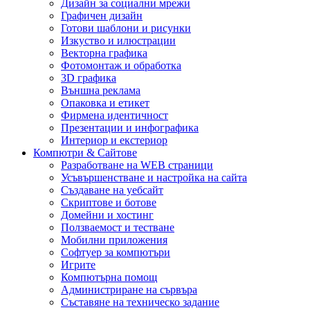
Дизайн за социални мрежи
Графичен дизайн
Готови шаблони и рисунки
Изкуство и илюстрации
Векторна графика
Фотомонтаж и обработка
3D графика
Външна реклама
Опаковка и етикет
Фирмена идентичност
Презентации и инфографика
Интериор и екстериор
Компютри & Сайтове
Разработване на WEB страници
Усъвършенстване и настройка на сайта
Създаване на уебсайт
Скриптове и ботове
Домейни и хостинг
Ползваемост и тестване
Мобилни приложения
Софтуер за компютъри
Игрите
Компютърна помощ
Администриране на сървъра
Съставяне на техническо задание