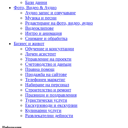
Бази данни
Фото, Видео & Аудио
Аудио запис и озвучаване
Музика и песни
Редактиране на фото, видео, аудио
Видеоклипове
Интро и анимация
Снимане и обработка
Бизнес и живот
Обучение и консултации
Личен асистент
Управление на проекти
Счетоводство и данъци
Правна помощ
Продажба на сайтове
Телефонен маркетиг
Набиране на персонал
Строителство и ремонт
Празници и поздравления
Туристически услуги
Екскурзоводи и екскурзии
Кулинарни услуги
Развлекателни дейности
Информация