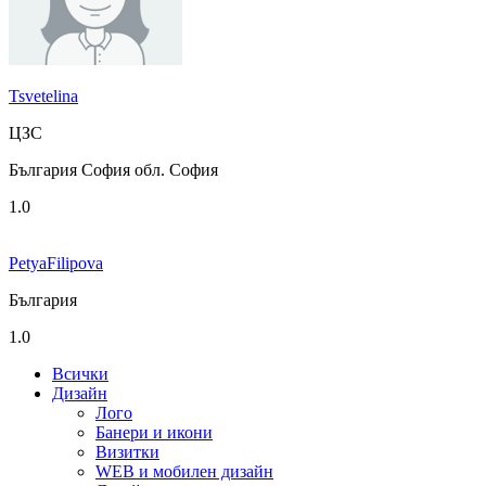
Tsvetelina
ЦЗС
България София обл. София
1.0
PetyaFilipova
България
1.0
Всички
Дизайн
Лого
Банери и икони
Визитки
WEB и мобилен дизайн