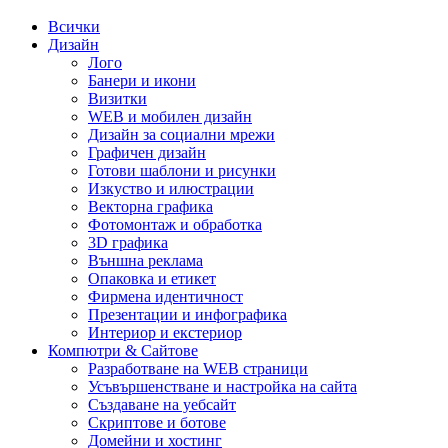
Всички
Дизайн
Лого
Банери и икони
Визитки
WEB и мобилен дизайн
Дизайн за социални мрежи
Графичен дизайн
Готови шаблони и рисунки
Изкуство и илюстрации
Векторна графика
Фотомонтаж и обработка
3D графика
Външна реклама
Опаковка и етикет
Фирмена идентичност
Презентации и инфографика
Интериор и екстериор
Компютри & Сайтове
Разработване на WEB страници
Усъвършенстване и настройка на сайта
Създаване на уебсайт
Скриптове и ботове
Домейни и хостинг