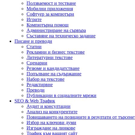
Ползваемост и тестване
Мобилни приложения
Софтуер за компютъри
Игрите
Компютърна помощ
Администриране на сървъра
Съставяне на техническо задание
Писане и преводи
Статии
Рекламни и бизнес текстове
Литературни текстове
Сценарии
Резюме и кандидатстване
Попълване на съдържание
Набор на текстове
Редактирвне
Преводи
Публикации в социалните мрежи
SEO & Web Трафик
Аудит и консултации
Анализ на конкурентите
Повишаването на позициите в резултати от търсене
Избор на ключови думи
Изграждане на линкове
Трафик към вашият сайт