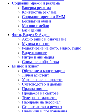
Социални мрежи и реклама
Банерна реклама
Контекстна реклама
Социални мрежи и SMM
Бесплатни обяви
Масови имейли
Бази данни
Фото, Видео & Аудио
Аудио запис и озвучаване
Музика и песни
Редактиране на фото, видео, аудио
Видеоклипове
Интро и анимация
Снимане и обработка
Бизнес и живот
Обучение и консултации
Личен асистент
Управление на проекти
Счетоводство и данъци
Правна помощ
Продажба на сайтове
Телефонен маркетиг
Набиране на персонал
Строителство и ремонт
Празници и поздравления