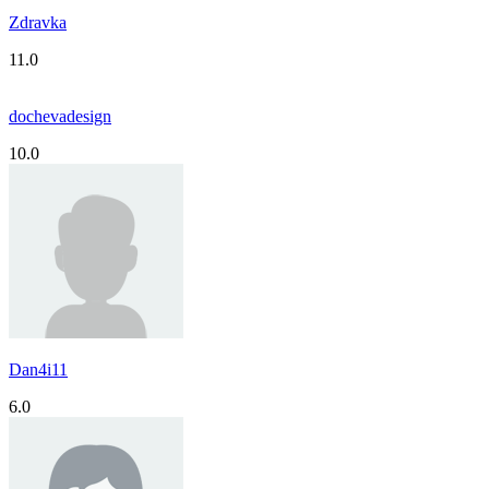
Zdravka
11.0
dochevadesign
10.0
Dan4i11
6.0