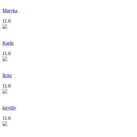
Maryka
11.0
Karlu
11.0
Ilche
11.0
kirylily
11.0