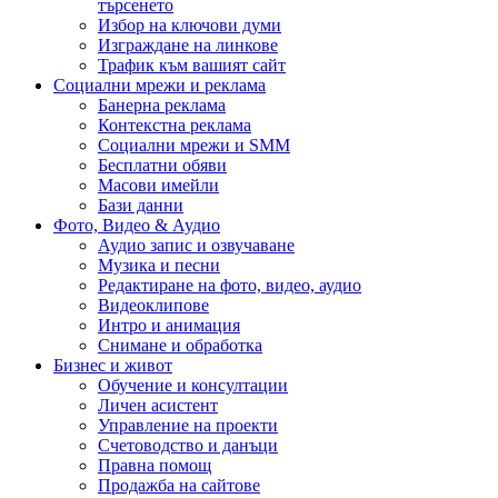
търсенето
Избор на ключови думи
Изграждане на линкове
Трафик към вашият сайт
Социални мрежи и реклама
Банерна реклама
Контекстна реклама
Социални мрежи и SMM
Бесплатни обяви
Масови имейли
Бази данни
Фото, Видео & Аудио
Аудио запис и озвучаване
Музика и песни
Редактиране на фото, видео, аудио
Видеоклипове
Интро и анимация
Снимане и обработка
Бизнес и живот
Обучение и консултации
Личен асистент
Управление на проекти
Счетоводство и данъци
Правна помощ
Продажба на сайтове