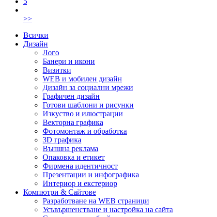
5
>>
Всички
Дизайн
Лого
Банери и икони
Визитки
WEB и мобилен дизайн
Дизайн за социални мрежи
Графичен дизайн
Готови шаблони и рисунки
Изкуство и илюстрации
Векторна графика
Фотомонтаж и обработка
3D графика
Външна реклама
Опаковка и етикет
Фирмена идентичност
Презентации и инфографика
Интериор и екстериор
Компютри & Сайтове
Разработване на WEB страници
Усъвършенстване и настройка на сайта