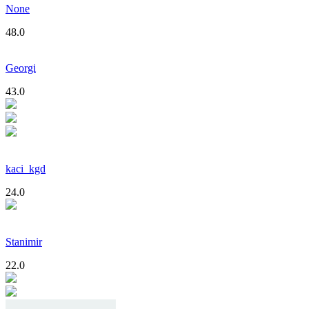
None
48.0
Georgi
43.0
kaci_kgd
24.0
Stanimir
22.0