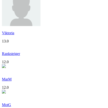
Viktoria
13.0
Ranksteiger
12.0
MarM
12.0
MotG