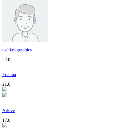
toshkovgraphics
22.0
Yoanna
21.0
Arkive
17.0