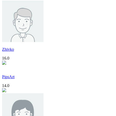
Zhivko
16.0
PipsArt
14.0