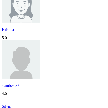
Hristina
5.0
stambeto87
4.0
Silvia