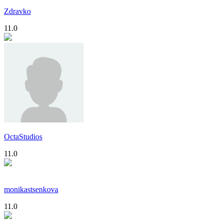
Zdravko
11.0
OctaStudios
11.0
monikastsenkova
11.0