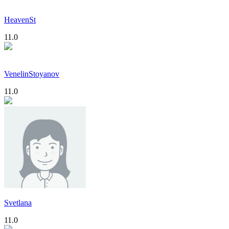
HeavenSt
11.0
VenelinStoyanov
11.0
Svetlana
11.0