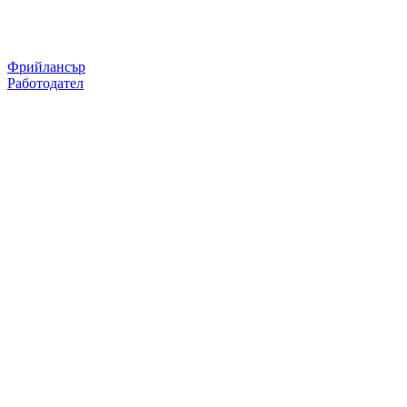
Фрийлансър
Работодател