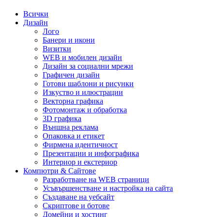
Всички
Дизайн
Лого
Банери и икони
Визитки
WEB и мобилен дизайн
Дизайн за социални мрежи
Графичен дизайн
Готови шаблони и рисунки
Изкуство и илюстрации
Векторна графика
Фотомонтаж и обработка
3D графика
Външна реклама
Опаковка и етикет
Фирмена идентичност
Презентации и инфографика
Интериор и екстериор
Компютри & Сайтове
Разработване на WEB страници
Усъвършенстване и настройка на сайта
Създаване на уебсайт
Скриптове и ботове
Домейни и хостинг