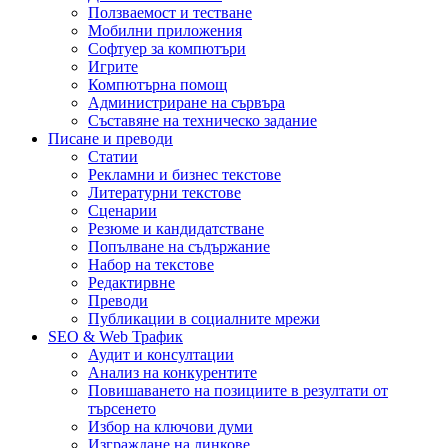
Ползваемост и тестване
Мобилни приложения
Софтуер за компютъри
Игрите
Компютърна помощ
Администриране на сървъра
Съставяне на техническо задание
Писане и преводи
Статии
Рекламни и бизнес текстове
Литературни текстове
Сценарии
Резюме и кандидатстване
Попълване на съдържание
Набор на текстове
Редактирвне
Преводи
Публикации в социалните мрежи
SEO & Web Трафик
Аудит и консултации
Анализ на конкурентите
Повишаването на позициите в резултати от
търсенето
Избор на ключови думи
Изграждане на линкове