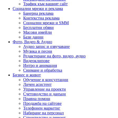
Трафик към вашият сайт
Социални мрежи и реклама
Банерна реклама
Контекстна реклама
Социални мрежи и SMM
Бесплатни обяви
Масови имейли
Бази данни
Фото, Видео & Аудио
Аудио запис и озвучаване
Музика и песни
Редактиране на фото, видео, аудио
Видеоклипове
Интро и анимация
Снимане и обработка
Бизнес и живот
Обучение и консултации
Личен асистент
Управление на проекти
Счетоводство и данъци
Правна помощ
Продажба на сайтове
Телефонен маркетиг
Набиране на персонал
Строителство и ремонт