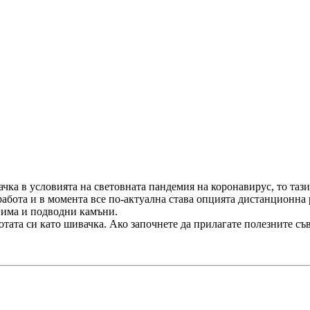
ка в условията на световната пандемия на коронавирус, то тази 
 работа и в момента все по-актуална става опцията дистанционн
ея има и подводни камъни.
тата си като шивачка. Ако започнете да прилагате полезните съв