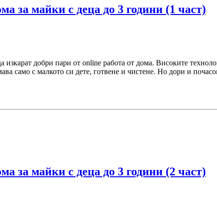
ма за майки с деца до 3 години (1 част)
а изкарат добри пари от online работа от дома. Високите технол
ава само с малкото си дете, готвене и чистене. Но дори и почасов
ма за майки с деца до 3 години (2 част)