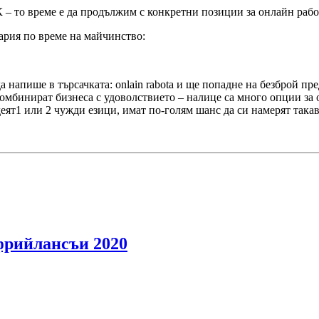
К – то време е да продължим с конкретни позиции за онлайн рабо
гария по време на майчинство:
а напише в търсачката: onlain rabota и ще попадне на безброй п
комбинират бизнеса с удоволствието – налице са много опции за 
еят1 или 2 чужди езици, имат по-голям шанс да си намерят такав
фрийлансъи 2020