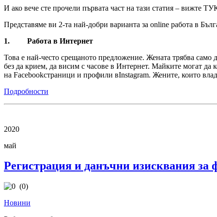
И ако вече сте прочели първата част на тази статия – вижте ТУ
Представяме ви 2-та най-добри варианта за online работа в Бъл
1. Работа в Интернет
Това е най-често срещаното предложение. Жената трябва само д
без да крием, да висим с часове в Интернет. Майките могат да 
на Facebookстраници и профили вInstagram. Жените, които влад
Подробности
2020
май
Регистрация и данъчни изисквания за 
(0)
Новини