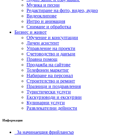
Музика и песни
Редактиране на фото, видео, аудио
Видеоклипове
Интро и анимация
Снимане и обработка
Бизнес и живот
Обучение и консултации
Личен асистент
Управление на проекти
Счетоводство и данъци
Правна помощ
Продажба на сайтове
Телефонен маркетиг
Набиране на персонал
Строителство и ремонт
Празници и поздравления
Туристически услуги
Екскурзоводи и екскурзии
Кулинарни услуги
Развлекателни дейности
Информация
За начинаещия фрийлансър