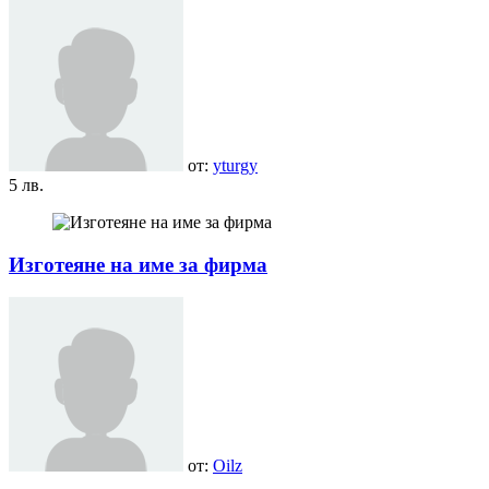
от:
yturgy
5 лв.
Изготеяне на име за фирма
от:
Oilz