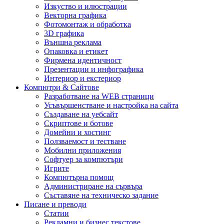
Изкуство и илюстрации
Векторна графика
Фотомонтаж и обработка
3D графика
Външна реклама
Опаковка и етикет
Фирмена идентичност
Презентации и инфографика
Интериор и екстериор
Компютри & Сайтове
Разработване на WEB страници
Усъвършенстване и настройка на сайта
Създаване на уебсайт
Скриптове и ботове
Домейни и хостинг
Ползваемост и тестване
Мобилни приложения
Софтуер за компютъри
Игрите
Компютърна помощ
Администриране на сървъра
Съставяне на техническо задание
Писане и преводи
Статии
Рекламни и бизнес текстове