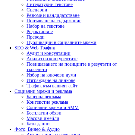
Литературни текстове
Сценарии
Резюме и кандидатстване
Попълване на съдържание
Набор на текстове
Редактирвне
Преводи
Публикации в социалните мрежи
SEO & Web Трафик
Аудит и консултации
Анализ на конкурентите
Повишаването на позициите в резултати от
търсенето
Избор на ключови думи
Изграждане на линкове
Трафик към вашият сайт
Социални мрежи и реклама
Банерна реклама
Контекстна реклама
Социални мрежи и SMM
Бесплатни обяви
Масови имейли
Бази данни
Фото, Видео & Аудио
Аудио запис и озвучаване