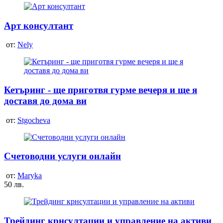
Арт консултант
от:
Nely
Кетъринг - ще приготвя гурме вечеря и ще я
доставя до дома ви
от:
Stgocheva
Счетоводни услуги онлайн
от:
Maryka
50 лв.
Трейдинг крнсултации и управление на активи