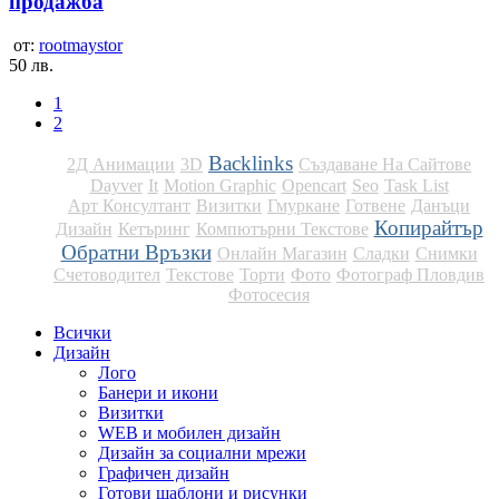
продажба
от:
rootmaystor
50 лв.
1
2
Backlinks
2Д Анимации
3D
Cъздаване На Сайтове
Dayver
It
Motion Graphic
Opencart
Seo
Task List
Арт Консултант
Визитки
Гмуркане
Готвене
Данъци
Копирайтър
Дизайн
Кетъринг
Компютърни Текстове
Обратни Връзки
Онлайн Магазин
Сладки
Снимки
Счетоводител
Текстове
Торти
Фото
Фотограф Пловдив
Фотосесия
Всички
Дизайн
Лого
Банери и икони
Визитки
WEB и мобилен дизайн
Дизайн за социални мрежи
Графичен дизайн
Готови шаблони и рисунки