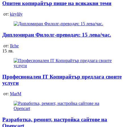
Опитен копирайтър пише на всякакви теми
от:
kirylily
Дипломиран Филолг-преводач: 15 лева/час.
от:
Ilche
15 лв.
Професионален IT Копирайтър предлага своите
услуги
от:
MarM
Разработка, ремонт, настройка сайтове на
Opencart