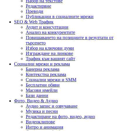
Набор на текстове
Редактирвне
Преводи
Публикации в социалните мрежи
SEO & Web Трафик
Аудит и консултации
Анализ на конкурентите
Повишаването на позициите в резултати от
търсенето
Избор на ключови думи
Изграждане на линкове
Трафик към вашият сайт
Социални мрежи и реклама
Банерна реклама
Контекстна реклама
Социални мрежи и SMM
Бесплатни обяви
Масови имейли
Бази данни
Фото, Видео & Аудио
Аудио запис и озвучаване
Музика и песни
Редактиране на фото, видео, аудио
Видеоклипове
Интро и анимация