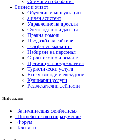
Снимане и обработка
Бизнес и живот
Обучение и консултации
Личен асистент
Управление на проекти
Счетоводство и данъци
Правна помощ
Продажба на сайтове
Телефонен маркетиг
Набиране на персонал
Строителство и ремонт
Празници и поздравления
Туристически услуги
Екскурзоводи и екскурзии
Кулинарни услуги
Развлекателни дейности
Информация
За начинаещия фрийлансър
Потребителско споразумение
Форум
Контакти