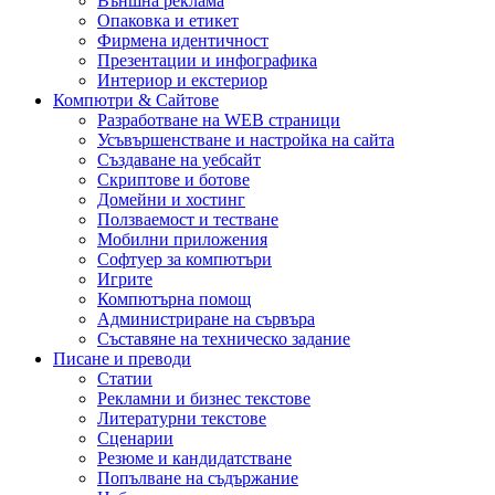
Външна реклама
Опаковка и етикет
Фирмена идентичност
Презентации и инфографика
Интериор и екстериор
Компютри & Сайтове
Разработване на WEB страници
Усъвършенстване и настройка на сайта
Създаване на уебсайт
Скриптове и ботове
Домейни и хостинг
Ползваемост и тестване
Мобилни приложения
Софтуер за компютъри
Игрите
Компютърна помощ
Администриране на сървъра
Съставяне на техническо задание
Писане и преводи
Статии
Рекламни и бизнес текстове
Литературни текстове
Сценарии
Резюме и кандидатстване
Попълване на съдържание