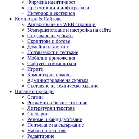
Фирмена идентичност
Презентации и инфографика
Интериор и екстериор
Компютри & Сайтове
Разработване на WEB страници
Усъвършенстване и настройка на сайта
Създаване на уебсайт
Скриптове и ботове
Домейни и хостинг
Ползваемост и тестване
Мобилни приложения
Софтуер за компютъри
Игрите
Компютърна помощ
Администриране на сървъра
Съставяне на техническо задание
Писане и преводи
Статии
Рекламни и бизнес текстове
Литературни текстове
Сценарии
Резюме и кандидатстване
Попълване на съдържание
Набор на текстове
Редактирвне