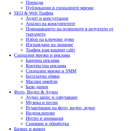
Преводи
Публикации в социалните мрежи
SEO & Web Трафик
Аудит и консултации
Анализ на конкурентите
Повишаването на позициите в резултати от
търсенето
Избор на ключови думи
Изграждане на линкове
Трафик към вашият сайт
Социални мрежи и реклама
Банерна реклама
Контекстна реклама
Социални мрежи и SMM
Бесплатни обяви
Масови имейли
Бази данни
Фото, Видео & Аудио
Аудио запис и озвучаване
Музика и песни
Редактиране на фото, видео, аудио
Видеоклипове
Интро и анимация
Снимане и обработка
Бизнес и живот