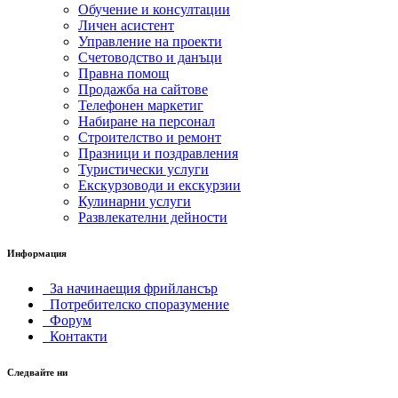
Обучение и консултации
Личен асистент
Управление на проекти
Счетоводство и данъци
Правна помощ
Продажба на сайтове
Телефонен маркетиг
Набиране на персонал
Строителство и ремонт
Празници и поздравления
Туристически услуги
Екскурзоводи и екскурзии
Кулинарни услуги
Развлекателни дейности
Информация
За начинаещия фрийлансър
Потребителско споразумение
Форум
Контакти
Следвайте ни