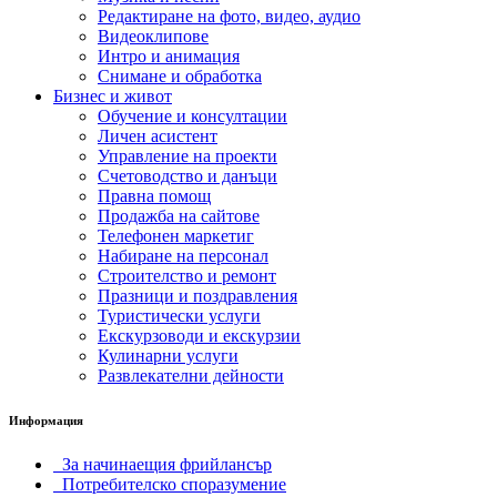
Редактиране на фото, видео, аудио
Видеоклипове
Интро и анимация
Снимане и обработка
Бизнес и живот
Обучение и консултации
Личен асистент
Управление на проекти
Счетоводство и данъци
Правна помощ
Продажба на сайтове
Телефонен маркетиг
Набиране на персонал
Строителство и ремонт
Празници и поздравления
Туристически услуги
Екскурзоводи и екскурзии
Кулинарни услуги
Развлекателни дейности
Информация
За начинаещия фрийлансър
Потребителско споразумение