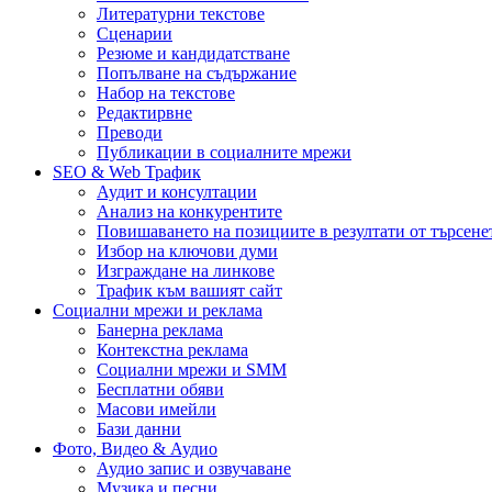
Литературни текстове
Сценарии
Резюме и кандидатстване
Попълване на съдържание
Набор на текстове
Редактирвне
Преводи
Публикации в социалните мрежи
SEO & Web Трафик
Аудит и консултации
Анализ на конкурентите
Повишаването на позициите в резултати от търсене
Избор на ключови думи
Изграждане на линкове
Трафик към вашият сайт
Социални мрежи и реклама
Банерна реклама
Контекстна реклама
Социални мрежи и SMM
Бесплатни обяви
Масови имейли
Бази данни
Фото, Видео & Аудио
Аудио запис и озвучаване
Музика и песни