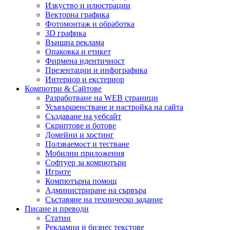
Изкуство и илюстрации
Векторна графика
Фотомонтаж и обработка
3D графика
Външна реклама
Опаковка и етикет
Фирмена идентичност
Презентации и инфографика
Интериор и екстериор
Компютри & Сайтове
Разработване на WEB страници
Усъвършенстване и настройка на сайта
Създаване на уебсайт
Скриптове и ботове
Домейни и хостинг
Ползваемост и тестване
Мобилни приложения
Софтуер за компютъри
Игрите
Компютърна помощ
Администриране на сървъра
Съставяне на техническо задание
Писане и преводи
Статии
Рекламни и бизнес текстове