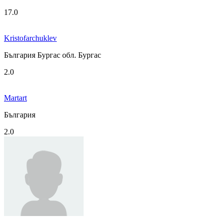
17.0
Kristofarchuklev
България Бургас обл. Бургас
2.0
Martart
България
2.0