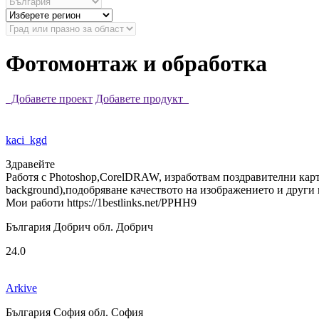
Фотомонтаж и обработка
Добавете проект
Добавете продукт
kaci_kgd
Здравейте
Работя с Photoshop,CorelDRAW, изработвам поздравителни карт
background),подобряване качеството на изображението и други
Мои работи https://1bestlinks.net/PPHH9
България Добрич обл. Добрич
24.0
Arkive
България София обл. София