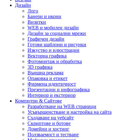
Дизайн
Лого
Банери и икони
Визитки
WEB и мобилен дизайн
Дизайн за социални мрежи
Графичен дизайн
Готови шаблони и рисунки
Изкуство и илюстрации
Векторна графика
Фотомонтаж и обработка
3D графика
Външна реклама
Опаковка и етикет
Фирмена идентичност
Презентации и инфографика
Интериор и екстериор
Компютри & Сайтове
Разработване на WEB страници
Усъвършенстване и настройка на сайта
Създаване на уебсайт
Скриптове и ботове
Домейни и хостинг
Ползваемост и тестване