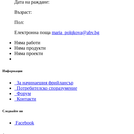
Дата на раждане:
Възраст:
Пол:
Електронна поща
maria_polqkova@abv.bg
Няма работи
Няма продукти
Няма проекти
Информация
За начинаещия фрийлансър
Потребителско споразумение
Форум
Контакти
Следвайте ни
Facebook