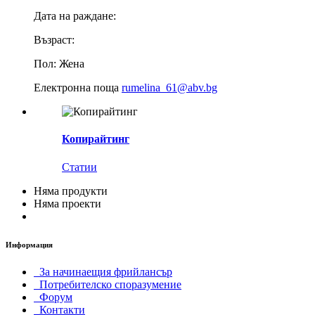
Дата на раждане:
Възраст:
Пол:
Жена
Електронна поща
rumelina_61@abv.bg
Копирайтинг
Статии
Няма продукти
Няма проекти
Информация
За начинаещия фрийлансър
Потребителско споразумение
Форум
Контакти