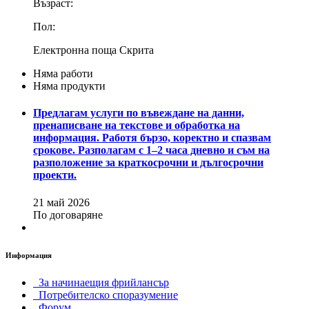
Възраст:
Пол:
Електронна поща
Скрита
Няма работи
Няма продукти
Предлагам услуги по въвеждане на данни,
пренаписване на текстове и обработка на
информация. Работя бързо, коректно и спазвам
срокове. Разполагам с 1–2 часа дневно и съм на
разположение за краткосрочни и дългосрочни
проекти.
21 май 2026
По договаряне
Информация
За начинаещия фрийлансър
Потребителско споразумение
Форум