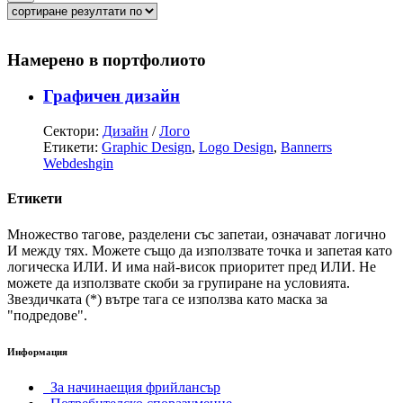
Намерено в портфолиото
Графичен дизайн
Сектори:
Дизайн
/
Лого
Етикети:
Graphic Design
,
Logo Design
,
Bannerrs
Webdeshgin
Етикети
Множество тагове, разделени със запетаи, означават логично
И между тях. Можете също да използвате точка и запетая като
логическа ИЛИ. И има най-висок приоритет пред ИЛИ. Не
можете да използвате скоби за групиране на условията.
Звездичката (*) вътре тага се използва като маска за
"подредове".
Информация
За начинаещия фрийлансър