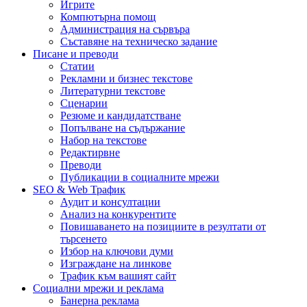
Игрите
Компютърна помощ
Администрация на сървъра
Съставяне на техническо задание
Писане и преводи
Статии
Рекламни и бизнес текстове
Литературни текстове
Сценарии
Резюме и кандидатстване
Попълване на съдържание
Набор на текстове
Редактирвне
Преводи
Публикации в социалните мрежи
SEO & Web Трафик
Аудит и консултации
Анализ на конкурентите
Повишаването на позициите в резултати от
търсенето
Избор на ключови думи
Изграждане на линкове
Трафик към вашият сайт
Социални мрежи и реклама
Банерна реклама