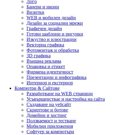
Лого
Банери и икони
Визитки
WEB и мобилен дизайн
Дизайн за социални мрежи
Графичен дизайн
Готови шаблони и рисунки
Изкуство и илюстрации
Векторна графика
Фотомонтаж и обработка
3D графика
Външна реклама
Опаковка и етикет
Фирмена идентичност
Презентации и инфографика
Интериор и екстериор
Компютри & Сайтове
Разработване на WEB страници
Усъвършенствае и настройка на сайта
Създаване на уебсайт
Скриптове и ботове
Домейни и хостинг
Ползваемост и тестване
Мобилни приложения
Софтуер за компютъри