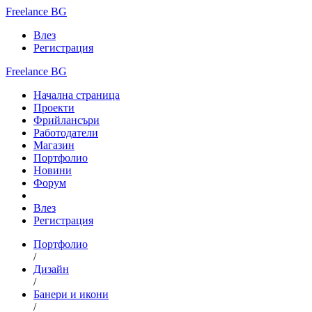
Freelance BG
Влез
Регистрация
Freelance BG
Начална страница
Проекти
Фрийлансъри
Работодатели
Магазин
Портфолио
Новини
Форум
Влез
Регистрация
Портфолио
/
Дизайн
/
Банери и икони
/