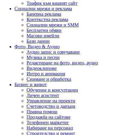
Трафик към вашият сайт
Социални мрежи и реклама
Банерна реклама
Контекстна реклама
Социални мрежи и SMM
Бесплатни обяви
Масови имейли
Бази данни
Фото, Видео & Аудио
Аудио запис и озвучаване
Музика и песни
Редактиране на фото, видео, аудио
Видеоклипове
Интро и анимация
Снимане и обработка
Бизнес и живот
Обучение и консултации
Личен асистент
Управление на проекти
Счетоводство и данъци
Правна помощ
Продажба на сайтове
Телефонен маркетиг
Набиране на персонал
Строителство и ремонт