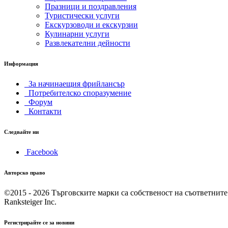
Празници и поздравления
Туристически услуги
Екскурзоводи и екскурзии
Кулинарни услуги
Развлекателни дейности
Информация
За начинаещия фрийлансър
Потребителско споразумение
Форум
Контакти
Следвайте ни
Facebook
Авторско право
©2015 - 2026
Търговските марки са собственост на съответните
Ranksteiger Inc.
Регистрирайте се за новини