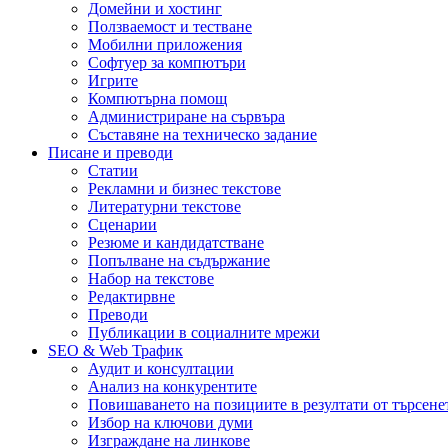
Домейни и хостинг
Ползваемост и тестване
Мобилни приложения
Софтуер за компютъри
Игрите
Компютърна помощ
Администриране на сървъра
Съставяне на техническо задание
Писане и преводи
Статии
Рекламни и бизнес текстове
Литературни текстове
Сценарии
Резюме и кандидатстване
Попълване на съдържание
Набор на текстове
Редактирвне
Преводи
Публикации в социалните мрежи
SEO & Web Трафик
Аудит и консултации
Анализ на конкурентите
Повишаването на позициите в резултати от търсене
Избор на ключови думи
Изграждане на линкове