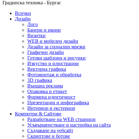
Градинска техника - Бургас
Всички
Дизайн
Лого
Банери и икони
Визитки
WEB и мобилен дизайн
Дизайн за социални мрежи
Графичен дизайн
Готови шаблони и рисунки
Изкуство и илюстрации
Векторна графика
Фотомонтаж и обработка
3D графика
Външна реклама
Опаковка и етикет
Фирмена идентичност
Презентации и инфографика
Интериор и екстериор
Компютри & Сайтове
Разработване на WEB страници
Усъвършенстване и настройка на сайта
Създаване на уебсайт
Скриптове и ботове