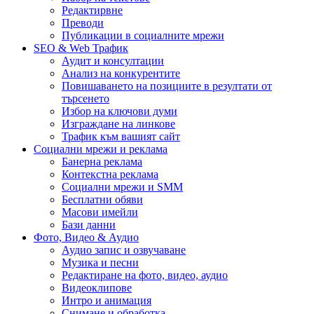
Редактирвне
Преводи
Публикации в социалните мрежи
SEO & Web Трафик
Аудит и консултации
Анализ на конкурентите
Повишаването на позициите в резултати от
търсенето
Избор на ключови думи
Изграждане на линкове
Трафик към вашият сайт
Социални мрежи и реклама
Банерна реклама
Контекстна реклама
Социални мрежи и SMM
Бесплатни обяви
Масови имейли
Бази данни
Фото, Видео & Аудио
Аудио запис и озвучаване
Музика и песни
Редактиране на фото, видео, аудио
Видеоклипове
Интро и анимация
Снимане и обработка