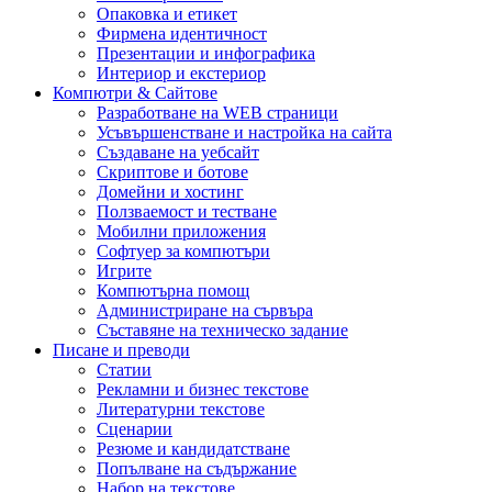
Опаковка и етикет
Фирмена идентичност
Презентации и инфографика
Интериор и екстериор
Компютри & Сайтове
Разработване на WEB страници
Усъвършенстване и настройка на сайта
Създаване на уебсайт
Скриптове и ботове
Домейни и хостинг
Ползваемост и тестване
Мобилни приложения
Софтуер за компютъри
Игрите
Компютърна помощ
Администриране на сървъра
Съставяне на техническо задание
Писане и преводи
Статии
Рекламни и бизнес текстове
Литературни текстове
Сценарии
Резюме и кандидатстване
Попълване на съдържание
Набор на текстове