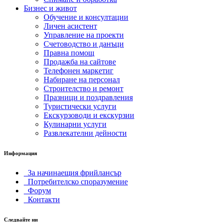
Бизнес и живот
Обучение и консултации
Личен асистент
Управление на проекти
Счетоводство и данъци
Правна помощ
Продажба на сайтове
Телефонен маркетиг
Набиране на персонал
Строителство и ремонт
Празници и поздравления
Туристически услуги
Екскурзоводи и екскурзии
Кулинарни услуги
Развлекателни дейности
Информация
За начинаещия фрийлансър
Потребителско споразумение
Форум
Контакти
Следвайте ни