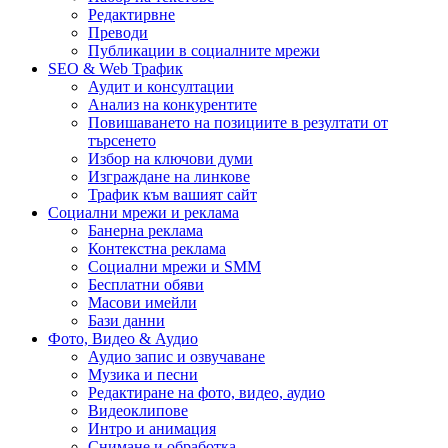
Редактирвне
Преводи
Публикации в социалните мрежи
SEO & Web Трафик
Аудит и консултации
Анализ на конкурентите
Повишаването на позициите в резултати от
търсенето
Избор на ключови думи
Изграждане на линкове
Трафик към вашият сайт
Социални мрежи и реклама
Банерна реклама
Контекстна реклама
Социални мрежи и SMM
Бесплатни обяви
Масови имейли
Бази данни
Фото, Видео & Аудио
Аудио запис и озвучаване
Музика и песни
Редактиране на фото, видео, аудио
Видеоклипове
Интро и анимация
Снимане и обработка