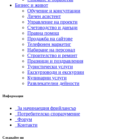
Бизнес и живот
Обучение и консултации
Личен асистент
Управление на проекти
Счетоводство и данъци
Правна помощ
Продажба на сайтове
Телефонен маркетиг
Набиране на персонал
Строителство и ремонт
Празници и поздравления
Туристически услуги
Екскурзоводи и екскурзии
Кулинарни услуги
Развлекателни дейности
Информация
За начинаещия фрийлансър
Потребителско споразумение
Форум
Контакти
Следвайте ни