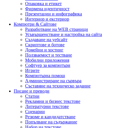
Опаковка и етикет
Фирмена идентичност
Презентации и инфографика
Интериор и екстериор
Компютри & Сайтове
Разработване на WEB страници
Усъвършенстване и настройка на сайта
Създаване на уебсайт
Скриптове и ботове
Домейни и хостинг
Ползваемост и тестване
Мобилни приложения
Софтуер за компютъри
Игрите
Компютърна помощ
Администриране на сървъра
Съставяне на техническо задание
Писане и преводи
Статии
Рекламни и бизнес текстове
Литературни текстове
Сценарии
Резюме и кандидатстване
Попълване на съдържание
Набор на текстове