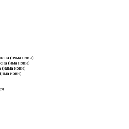
пена (няма нови)
ена (има нови)
а (няма нови)
 (има нови)
ел