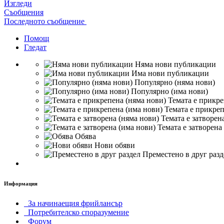
Изгледи
Съобщения
Последното съобщение
Помощ
Гледат
Няма нови публикации
Има нови публикации
Популярно (няма нови)
Популярно (има нови)
Темата е прикре
Темата е прикреп
Темата е затворен
Темата е затворена
Обява
Нови обяви
Преместено в друг разд
Информация
За начинаещия фрийлансър
Потребителско споразумение
Форум